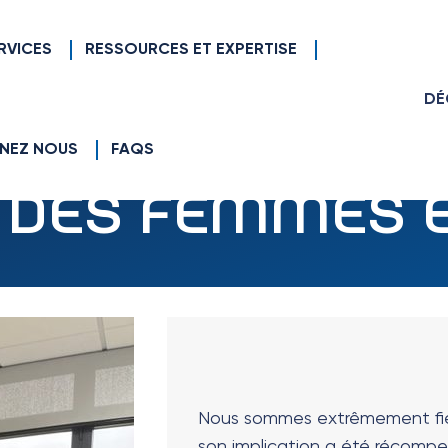
RVICES
RESSOURCES ET EXPERTISE
DÉ
en EA & en ESAT 2022
NEZ NOUS
FAQS
 DES FEMMES E
Nous sommes extrêmement fier
son implication a été récompe