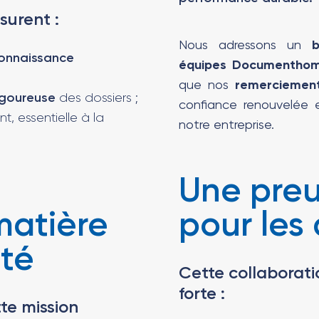
surent :
Nous adressons un
b
connaissance
équipes Documentho
que nos
remerciemen
igoureuse
des dossiers ;
confiance renouvelée
t, essentielle à la
notre entreprise.
Une preu
matière
pour les
ité
Cette collaborati
forte :
tte mission