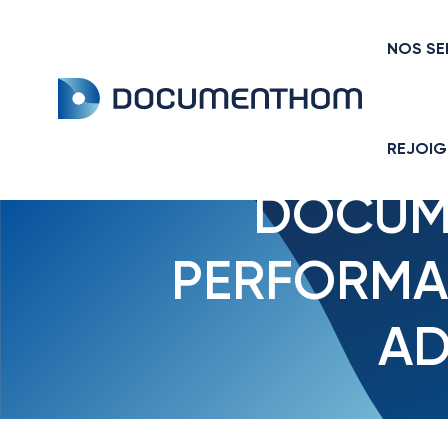
NOS SE
Accueil
actualités
Documenthom démontre 
REJOIG
DOCUM
PERFORMAN
AD