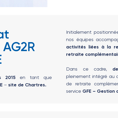
at
Initialement positionné
nos équipes accompagn
c AG2R
activités liées à la re
retraite complémentai
E
Dans ce cadre,
de
pleinement intégré au d
s 2015
en tant que
de retraite compléme
E
–
site de Chartres.
service
GFE – Gestion d