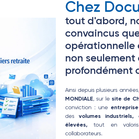
Chez Doc
tout d'abord, 
convaincus que
opérationnelle e
non seulement 
profondément 
Ainsi depuis plusieurs année
MONDIALE
, sur le
site de C
conviction : une
entrepris
des
volumes industriels,
a
élevées,
tout en valori
collaborateurs.