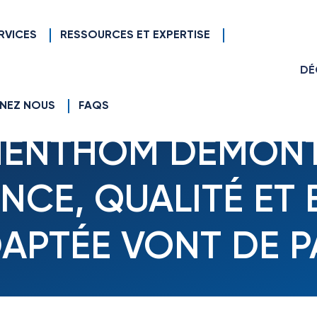
RVICES
RESSOURCES ET EXPERTISE
DÉ
que performance, qualité et entreprise adaptée vont de 
NEZ NOUS
FAQS
ENTHOM DÉMONT
CE, QUALITÉ ET 
APTÉE VONT DE P