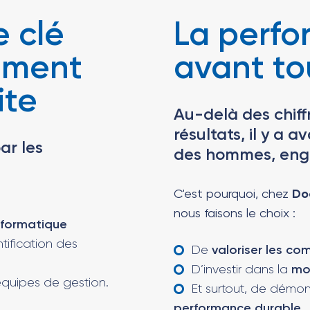
e clé
La perf
tement
avant t
ite
Au-delà des chiffr
résultats, il y a 
ar les
des hommes, enga
C'est pourquoi, chez
Do
nous faisons le choix :
nformatique
tification des
De
valoriser les co
D’investir dans la
mo
 équipes de gestion.
Et surtout, de démont
performance durable.